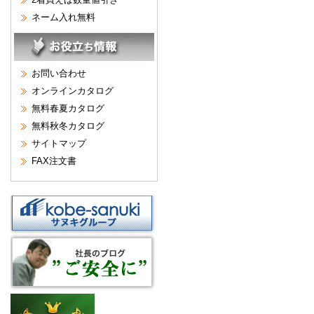
ネーム入れ無料
お問い合わせ
オンラインカタログ
無料春夏カタログ
無料秋冬カタログ
サイトマップ
FAX注文書