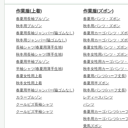
作業服(上着)
作業服(ズボン)
春夏用長袖ブルゾン
春夏用パンツ・ズボン
秋冬用ブルゾン
秋冬用パンツ・ズボン
春夏用長袖ジャンパー(脇ゴムなし)
春夏用カーゴパンツ・ズボ
秋冬用ジャンパー(脇ゴムなし)
秋冬用カーゴパンツ・ズボ
長袖シャツ(春夏用薄手生地)
春夏女性用パンツ・ズボン
秋冬用長袖シャツ(厚手生地)
秋冬女性用パンツ・ズボン
春夏用半袖ブルゾン
春夏女性用カーゴパンツ・
半袖シャツ(春夏用薄手生地)
秋冬女性用カーゴパンツ・
春夏女性用上着
春夏用パンツ(ハーフ丈長)
秋冬女性用上着
春夏用半ズボン
春夏用半袖ジャンパー(脇ゴムなし)
秋冬用パンツ(ハーフ丈長)
カラーブルゾン
レディースパンツ
クールビズ長袖シャツ
パンツ
クールビズ半袖シャツ
春夏用カーゴパンツ(ハーフ
秋冬用カーゴパンツ(ハーフ
乗馬ズボン