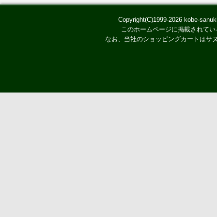
Copyright(C)1999-2026 kobe-san
このホームページに掲載されてい
なお、当社のショッピングカートはサ