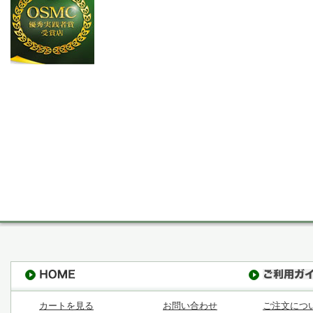
カートを見る
お問い合わせ
ご注文につ