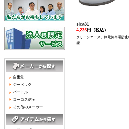
sica81
4,235
円（税込）
クリーンエース、静電気帯電防止
能
自重堂
ジーベック
バートル
コーコス信岡
その他のメーカー