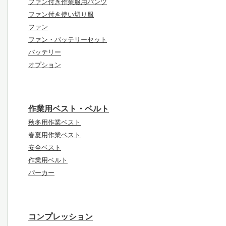
ファン付き作業服用パンツ
ファン付き使い切り服
ファン
ファン・バッテリーセット
バッテリー
オプション
作業用ベスト・ベルト
秋冬用作業ベスト
春夏用作業ベスト
安全ベスト
作業用ベルト
パーカー
コンプレッション