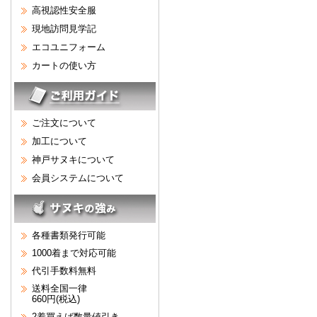
高視認性安全服
現地訪問見学記
エコユニフォーム
カートの使い方
ご注文について
加工について
神戸サヌキについて
会員システムについて
各種書類発行可能
1000着まで対応可能
代引手数料無料
送料全国一律
660円(税込)
2着買えば数量値引き