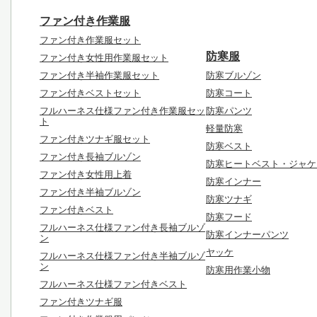
ファン付き作業服
ファン付き作業服セット
防寒服
ファン付き女性用作業服セット
ファン付き半袖作業服セット
防寒ブルゾン
ファン付きベストセット
防寒コート
フルハーネス仕様ファン付き作業服セッ
防寒パンツ
ト
軽量防寒
ファン付きツナギ服セット
防寒ベスト
ファン付き長袖ブルゾン
防寒ヒートベスト・ジャケ
ファン付き女性用上着
防寒インナー
ファン付き半袖ブルゾン
防寒ツナギ
ファン付きベスト
防寒フード
フルハーネス仕様ファン付き長袖ブルゾ
防寒インナーパンツ
ン
ヤッケ
フルハーネス仕様ファン付き半袖ブルゾ
ン
防寒用作業小物
フルハーネス仕様ファン付きベスト
ファン付きツナギ服