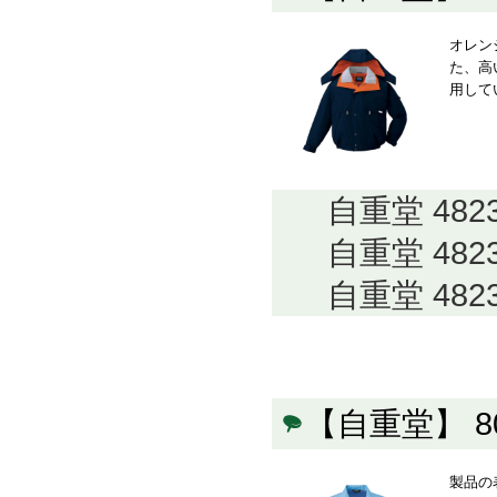
オレン
た、高
用して
自重堂 48
自重堂 48
自重堂 48
【自重堂】 
製品の