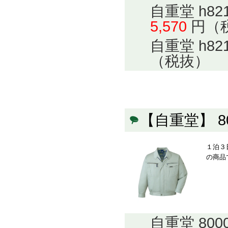
自重堂 h8
5,570
円（
自重堂 h8
（税抜）
【自重堂】 
１泊３
の商品
自重堂 80