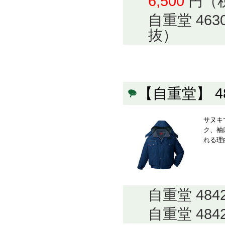
6,500
円（
自重堂 46
抜）
【自重堂】 
サヌキ
ク、袖
れる理
自重堂 48
自重堂 48