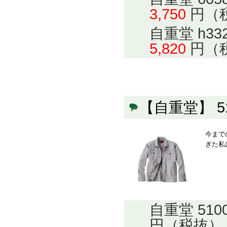
3,750
円（
自重堂 h3
5,820
円（
【自重堂】 
今まで
ぎた私
自重堂 51
円（税抜）