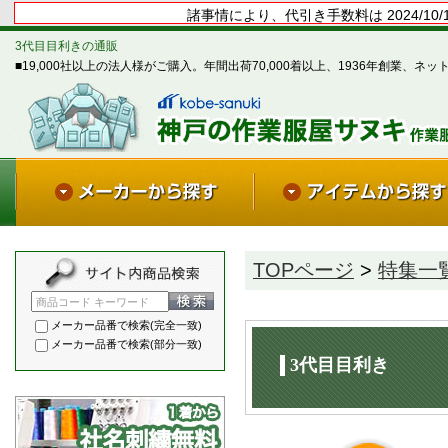
諸事情により、代引き手数料は 2024/1
3代目目利きの通販
■19,000社以上の法人様がご購入。年間出荷70,000着以上、1936年創業、ネッ
TOPページ
>
特集一
商品コード キーワード
メーカー品番で検索(完全一致)
メーカー品番で検索(部分一致)
3代目目利き