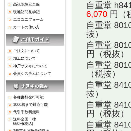
自重堂 h8
高視認性安全服
6,070
円（
現地訪問見学記
エコユニフォーム
自重堂 80
カートの使い方
抜）
自重堂 80
ご注文について
円（税抜）
加工について
自重堂 80
神戸サヌキについて
（税抜）
会員システムについて
自重堂 84
抜）
各種書類発行可能
自重堂 84
1000着まで対応可能
円（税抜）
代引手数料無料
送料全国一律
自重堂 84
660円(税込)
2着買えば数量値引き