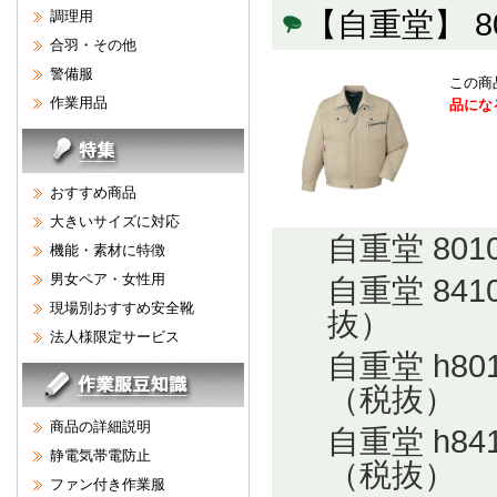
【自重堂】 
調理用
合羽・その他
警備服
この商
作業用品
品にな
おすすめ商品
大きいサイズに対応
自重堂 80
機能・素材に特徴
男女ペア・女性用
自重堂 84
現場別おすすめ安全靴
抜）
法人様限定サービス
自重堂 h8
（税抜）
商品の詳細説明
自重堂 h8
静電気帯電防止
（税抜）
ファン付き作業服