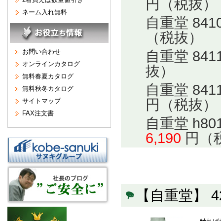
円（税抜）
ネーム入れ無料
自重堂 84
（税抜）
お問い合わせ
自重堂 84
オンラインカタログ
抜）
無料春夏カタログ
自重堂 84
無料秋冬カタログ
円（税抜）
サイトマップ
FAX注文書
自重堂 h8
6,190
円（
【自重堂】 