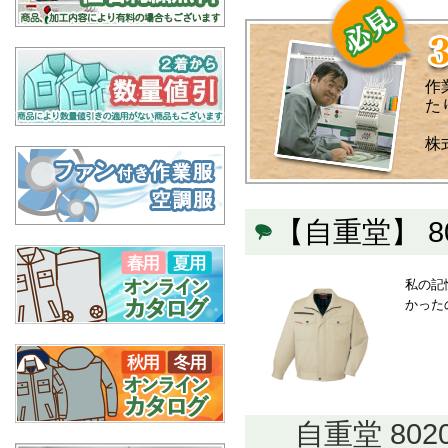
作
た
株
【自重堂】 
私の記
かった
自重堂 80