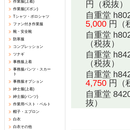
作業服(上着)
円（税抜）
作業服(ズボン)
自重堂 h8
Tシャツ・ポロシャツ
5,000
円（
ファン付き作業服
靴・安全靴
自重堂 h8
防寒服
（税抜）
コンプレッション
自重堂 h8
ツナギ
（税抜）
事務服上着
事務服パンツ・スカー
自重堂 h8
ト
4,750
円（
事務服オプション
紳士服(上着)
自重堂 84
紳士服(パンツ)
抜）
作業用ベスト・ベルト
帽子・エプロン
白衣
白衣その他