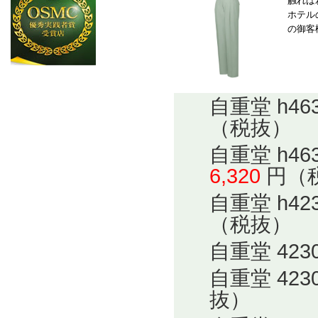
触れば
ホテル
の御客
自重堂 h4
（税抜）
自重堂 h4
6,320
円（
自重堂 h4
（税抜）
自重堂 42
自重堂 42
抜）