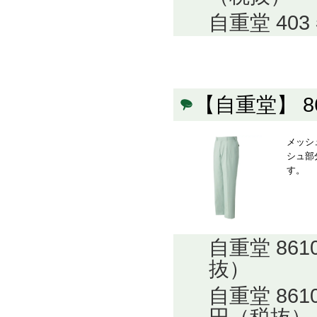
自重堂 40
【自重堂】 
メッシ
シュ部
す。
自重堂 86
抜）
自重堂 86