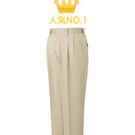
足の長い人向けに丈長タイプをご用意
要です。
自重堂 秋冬用パンツ(ハーフ丈長)