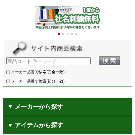
h40401