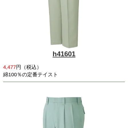
h41501
5,159
円（税込）
Ｔ/Ｃベストセラー。すぐれた着