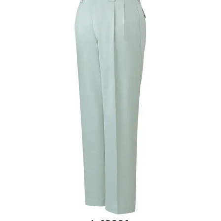
リーズナブルプライスと新感覚
【自重
この商品を展示会で見たとき、
「派手さはな
h8010
いが機能のポイントを抑えた売れ筋商品にな
6
る。」
と実感しました。予想通り
大ヒット商
品
に成長しています。