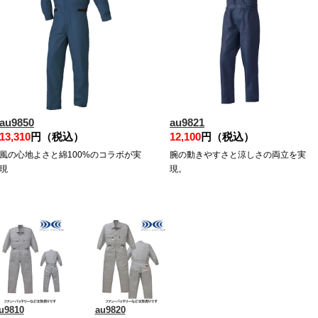
au9850
au9821
13,310
円（税込）
12,100
円（税込）
風の心地よさと綿100%のコラボが実
腕の動きやすさと涼しさの両立を実
現
現。
u9810
au9820