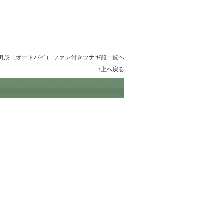
田辰（オートバイ） ファン付きツナギ服一覧へ
↑上へ戻る