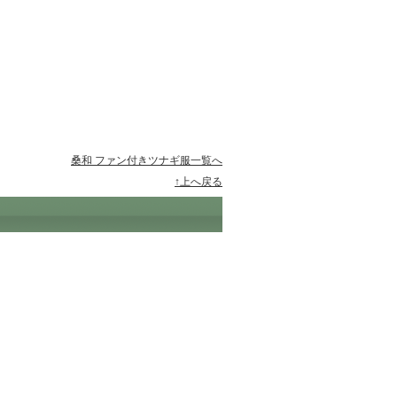
桑和 ファン付きツナギ服一覧へ
↑上へ戻る