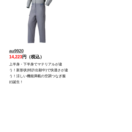
au9920
14,223
円（税込）
上半身・下半身でマテリアルが違
う！新形状(特許出願中)で快適さが違
う！涼しい機能満載の空調つなぎ服
(r)誕生！