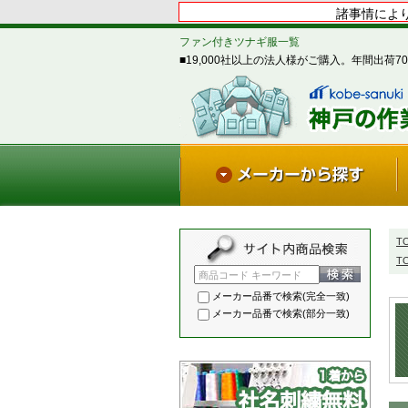
諸事情により
ファン付きツナギ服一覧
■19,000社以上の法人様がご購入。年間出荷70
T
T
商品コード キーワード
メーカー品番で検索(完全一致)
メーカー品番で検索(部分一致)