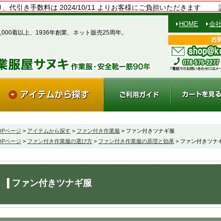
、代引き手数料は 2024/10/11 よりお客様にご負担いただきます
HOME
会
,000着以上、1936年創業、ネット販売25周年。
OPページ
>
アイテムから探す
>
ファン付き作業服
> ファン付きツナギ服
OPページ
>
ファン付き作業服の選び方
>
ファン付き作業服の原理と効果
> ファン付きツナ
ファン付きツナギ服