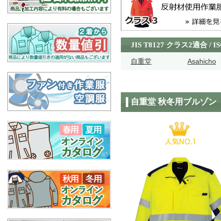
JIS T8127 クラス2適合 
自重堂
Asahicho
自重堂 秋冬用ブルゾン