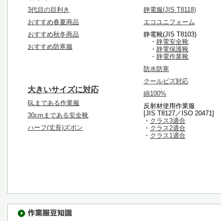
3代目の目利き
静電服(JIS T8118)
おすすめ春夏商品
エコユニフォーム
おすすめ秋冬商品
静電靴(JIS T8103)
・
静電安全靴
おすすめ防寒服
・
静電保護靴
・
静電作業靴
防水防寒
クールビズ対応
大きいサイズに対応
綿100%
6Lまである作業服
反射材使用作業服
[JIS T8127／ISO 20471]
30cmまである安全靴
・
クラス3適合
ハーフ(丈長)ズボン
・
クラス2適合
・
クラス1適合