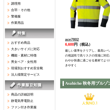
調理用
合羽・その他
警備服
作業用品
ace7802
おすすめ商品
6,600
円（税込）
大きいサイズに対応
厳しい基準をクリアし、最高レベ
機能・素材に特徴
の視認性で高リスクの現場に対応
わやか快適に過ごせる素材でより
男女ペア・女性用
きやすく
現場別おすすめ安全靴
法人様限定サービス
Asahicho 秋冬用ブルゾ
商品の詳細説明
静電気帯電防止
ファン付き作業服