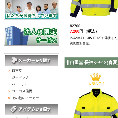
82700
7,260
円（税込）
ISO20471、JIS T8127に準拠し
視認性安全服。
自重堂 長袖シャツ(春夏
自重堂
ジーベック
バートル
コーコス信岡
その他のメーカー