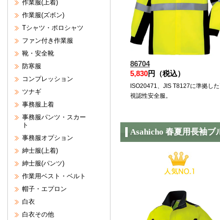
作業服(上着)
作業服(ズボン)
Tシャツ・ポロシャツ
ファン付き作業服
靴・安全靴
86704
防寒服
5,830
円（税込）
コンプレッション
ISO20471、JIS T8127に準拠し
ツナギ
視認性安全服。
事務服上着
事務服パンツ・スカー
ト
Asahicho 春夏用長袖
事務服オプション
紳士服(上着)
紳士服(パンツ)
作業用ベスト・ベルト
帽子・エプロン
白衣
白衣その他