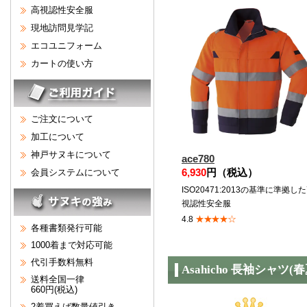
高視認性安全服
現地訪問見学記
エコユニフォーム
カートの使い方
ご注文について
加工について
神戸サヌキについて
ace780
6,930
円（税込）
会員システムについて
ISO20471:2013の基準に準拠し
視認性安全服
★★★★☆
4.8
各種書類発行可能
1000着まで対応可能
代引手数料無料
Asahicho 長袖シャツ
送料全国一律
660円(税込)
2着買えば数量値引き