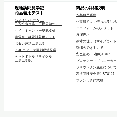
現地訪問見学記
商品の詳細説明
商品着用テスト
作業服用語集
ハノイ(ベトナム)
作業服でよく使われる生地
日系進出企業 工場見学ツアー
ユニフォームのメリット
タイ、ミャンマー現地取材
洗濯表示
静電服・静電靴着用テスト
採寸の仕方（サイズガイド
ボタン製造工場見学
刺繍のできるまで
JOIEカタログ撮影現場見学
安全靴のJIS規格T8101
ペットボトルリサイクル
工場見学記
プロテクティブスニーカー
ポリウレタン底靴について
高視認性安全服JIST8127
ファン付き作業服