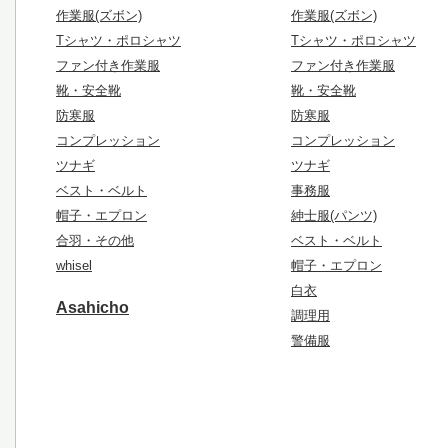
作業服(ズボン)
作業服(ズボン)
Tシャツ・ポロシャツ
Tシャツ・ポロシャツ
ファン付き作業服
ファン付き作業服
靴・安全靴
靴・安全靴
防寒服
防寒服
コンプレッション
コンプレッション
ツナギ
ツナギ
ベスト・ベルト
事務服
帽子・エプロン
紳士服(パンツ)
合羽・その他
ベスト・ベルト
whisel
帽子・エプロン
白衣
Asahicho
調理用
警備服