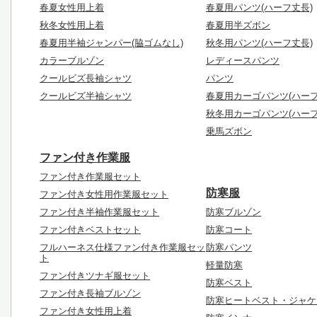
春夏女性用上着
春夏用パンツ(ハーフ丈長)
秋冬女性用上着
春夏用半ズボン
春夏用半袖ジャンパー(脇ゴムなし)
秋冬用パンツ(ハーフ丈長)
カラーブルゾン
レディースパンツ
クールビズ長袖シャツ
パンツ
クールビズ半袖シャツ
春夏用カーゴパンツ(ハーフ
秋冬用カーゴパンツ(ハーフ
乗馬ズボン
ファン付き作業服
ファン付き作業服セット
防寒服
ファン付き女性用作業服セット
ファン付き半袖作業服セット
防寒ブルゾン
ファン付きベストセット
防寒コート
フルハーネス仕様ファン付き作業服セッ
防寒パンツ
ト
軽量防寒
ファン付きツナギ服セット
防寒ベスト
ファン付き長袖ブルゾン
防寒ヒートベスト・ジャケ
ファン付き女性用上着