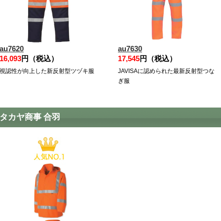
au7620
au7630
16,093
円（税込）
17,545
円（税込）
視認性が向上した新反射型ツヅキ服
JAVISAに認められた最新反射型つな
ぎ服
タカヤ商事 合羽