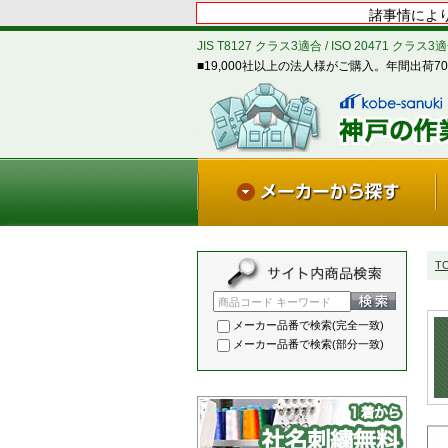
諸事情により
JIS T8127 クラス3適合 / ISO 20471 クラス
■19,000社以上の法人様がご購入。年間出荷70
T
商品コード キーワード
メーカー品番で検索(完全一致)
メーカー品番で検索(部分一致)