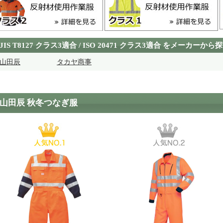
JIS T8127 クラス3適合 / ISO 20471 クラス3適合 をメーカーから
山田辰
タカヤ商事
山田辰 秋冬つなぎ服