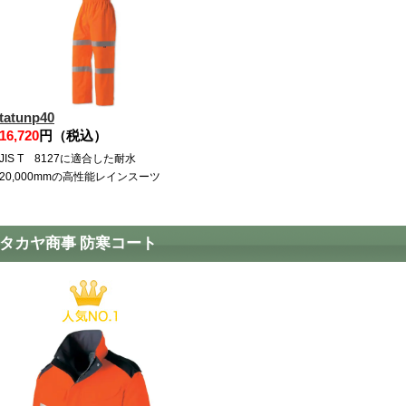
tatunp40
16,720
円（税込）
JIS T 8127に適合した耐水
20,000mmの高性能レインスーツ
タカヤ商事 防寒コート