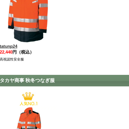
tatunp24
22,440
円（税込）
高視認性安全服
タカヤ商事 秋冬つなぎ服