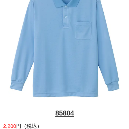
47694
1,760
円（税込）
節電ビズ対応。吸汗速乾性に優