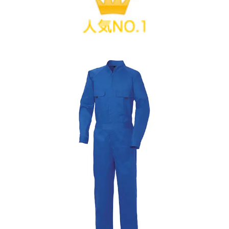
az2722
12,705
円（税込）
360°全方向高視認性仕様
山田辰（オートバイ） ツナギ