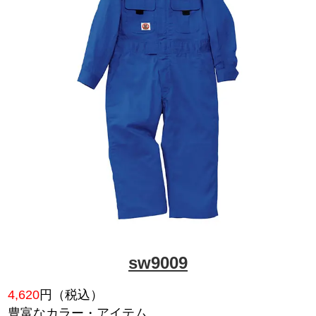
au7500