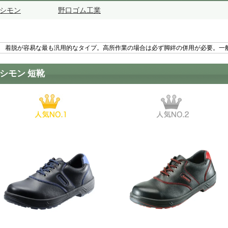
シモン
野口ゴム工業
着脱が容易な最も汎用的なタイプ。高所作業の場合は必ず脚絆の併用が必要。一
シモン 短靴