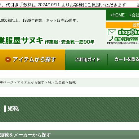
、代引き手数料は 2024/10/11 よりお客様にご負担いただきます
HOME
会
,000着以上、1936年創業、ネット販売25周年。
OPページ
>
アイテムから探す
>
靴・安全靴
> 短靴
短靴
短靴をメーカーから探す