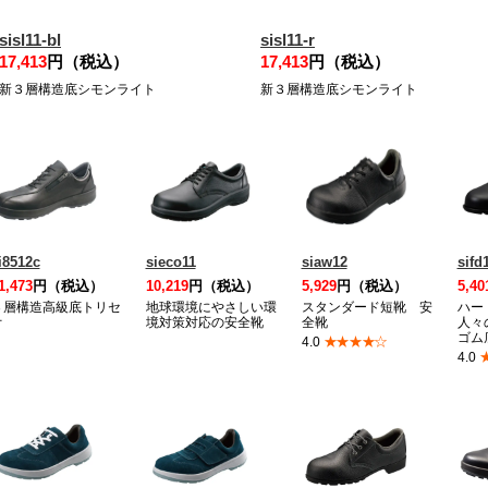
sisl11-bl
sisl11-r
17,413
円（税込）
17,413
円（税込）
新３層構造底シモンライト
新３層構造底シモンライト
i8512c
sieco11
siaw12
sifd
1,473
円（税込）
10,219
円（税込）
5,929
円（税込）
5,40
３層構造高級底トリセ
地球環境にやさしい環
スタンダード短靴 安
ハー
オ
境対策対応の安全靴
全靴
人々
ゴム
★★★★☆
4.0
4.0