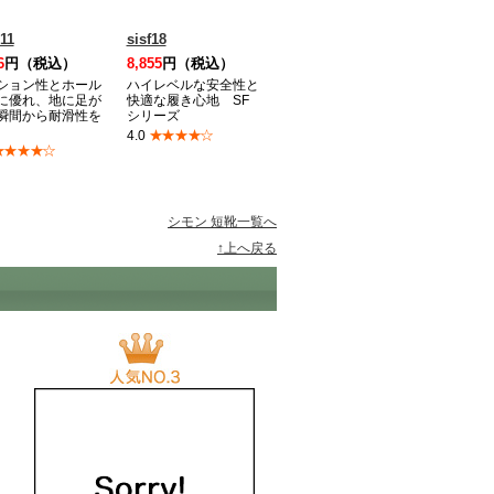
11
sisf18
6
円（税込）
8,855
円（税込）
ション性とホール
ハイレベルな安全性と
に優れ、地に足が
快適な履き心地 SF
瞬間から耐滑性を
シリーズ
★★★★☆
4.0
★★★★☆
シモン 短靴一覧へ
↑上へ戻る