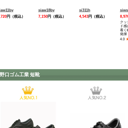
iaw11bv
siaw18bv
si311h
siws
,720
円（税込）
7,150
円（税込）
4,543
円（税込）
8,97
クッ
ド感
着く
発揮
4.0
野口ゴム工業 短靴