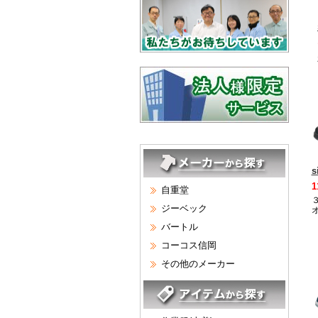
s
1
自重堂
ジーベック
バートル
コーコス信岡
その他のメーカー