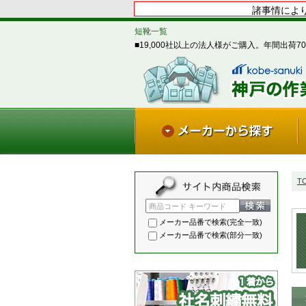
諸事情により
短靴一覧
■19,000社以上の法人様がご購入。年間出荷70
T
商品コード キーワード
メーカー品番で検索(完全一致)
メーカー品番で検索(部分一致)