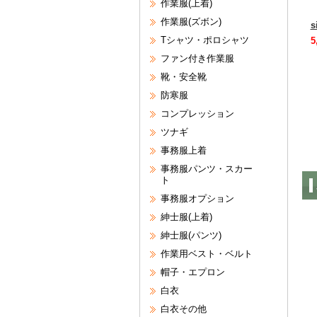
作業服(上着)
作業服(ズボン)
s
Tシャツ・ポロシャツ
5
ファン付き作業服
靴・安全靴
防寒服
コンプレッション
ツナギ
事務服上着
事務服パンツ・スカー
ト
事務服オプション
紳士服(上着)
紳士服(パンツ)
作業用ベスト・ベルト
帽子・エプロン
白衣
白衣その他