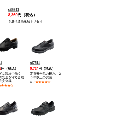
si8511
8,360
円（税込）
３層構造高級底トリセオ
11
si7511
1
円（税込）
9,724
円（税込）
ドな現場で働く
定番安全靴の極み。２
の安全を守る合成
０年以上の実績
底安全靴
★★★★☆
4.0
★★★★☆