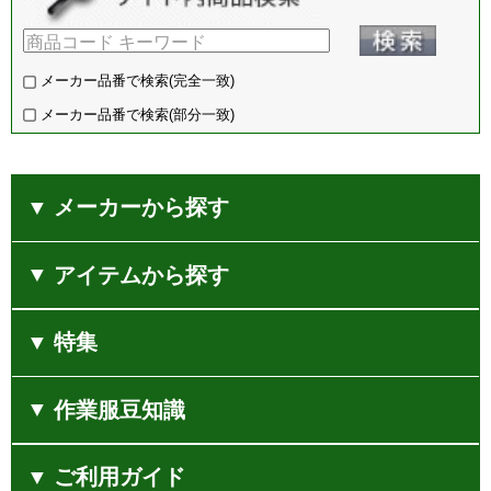
作業服用ベルト
パーカー
パーカー