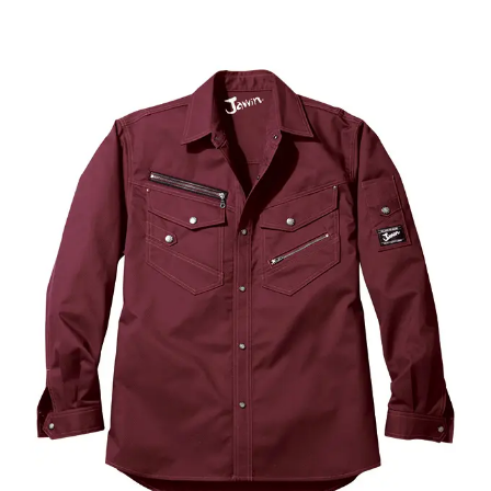
ジーニングテイストなカジュア
【自重
今までの自重堂の企画にはなかった商品で
51004
す。若い感性を取り入れた商品。40歳過ぎた
5
私には思いつかないデザインです。