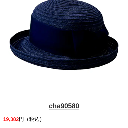
チクマ 帽子(事務服用)