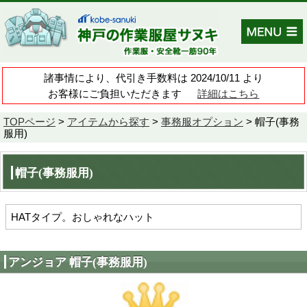
諸事情により、代引き手数料は 202
お客様にご負担いただきます
TOPページ
>
アイテムから探す
>
事務
服用)
帽子(事務服用)