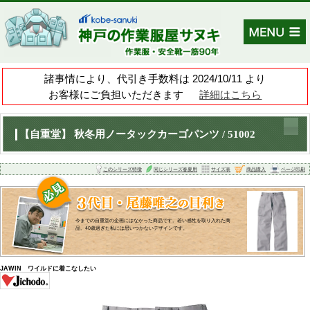
諸事情により、代引き手数料は 202
お客様にご負担いただきます
【自重堂】 秋冬用ノータックカーゴパンツ
このシリーズ特徴
同じシリーズ春夏