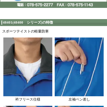
←左側のカタログ画像
カタログ
カーのカタログが見れ
株式会社自重堂
製造者
当サイトに掲載されて
る限り最新の情報を反
在庫情報
ますが、更新のタイミ
在庫と異なる場合がご
ご了承ください。
秋冬カタログ