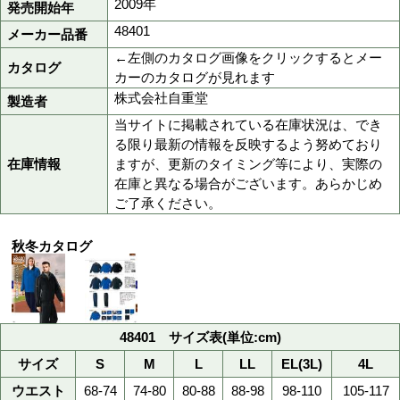
4Lサイズは
6,500円(税抜)
011ネービー
色
044ブラック
S,M,L,LL,EL ,4L
サイズ
>>サイズ表
4L
最大サイズ
男女兼用防寒服
男女ペア