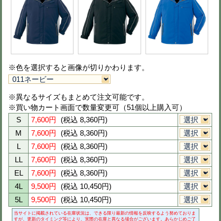
品番
48401
定価
10,400円(税抜)
スソ直し
スソ直し不可
※下の画像をクリックすると拡大画