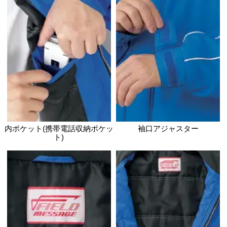
48401 サイズ表(単位
サイズ
S
M
L
L
ウエスト
68-74
74-80
80-88
88
股下
78
サイズ表記は製品の仕上がり寸法です