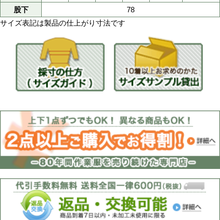
スソ直し不可
スソ直し
防寒
用途
ポリエステル100％
素材
撥水加工
素材特徴
マイクロタフタ
生地名
ポリエステルタフタ
裏地
60ｇキルト
中綿
2009年
発売開始年
48401
メーカー品番