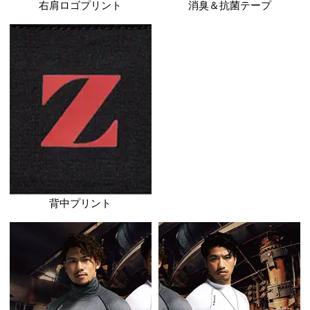
78114 サイズ表（単
サイズ
SS
S
M
70
76
82
胸囲
63
66
69
裄丈
60
62
64
着丈
サイズ表記は製品の仕上がり寸法です