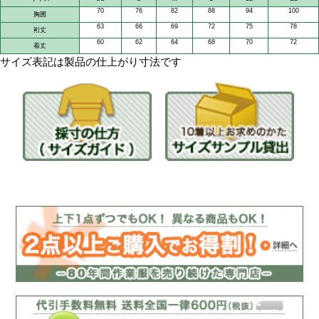
SS,S,M,L,LL,EL
サイズ
>>サイズ表
EL
最大サイズ
社名刺繍不可
刺繍
ポリエステル90％・ポ
素材
吸湿発熱
素材特徴
吸汗速乾
素材消臭・抗菌
裏起毛ストレッチ天竺
生地名
ストレッチ
仕様特徴
2017年
発売開始年