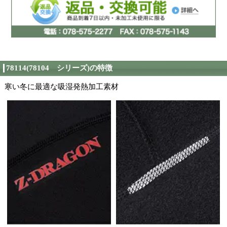
78114
メーカー品番
←左側のカタログ画像
カタログ
カーのカタログが見れ
株式会社自重堂
製造者
当サイトに掲載されて
る限り最新の情報を反
在庫情報
ますが、更新のタイミ
在庫と異なる場合がご
ご了承ください。
秋冬カタログ