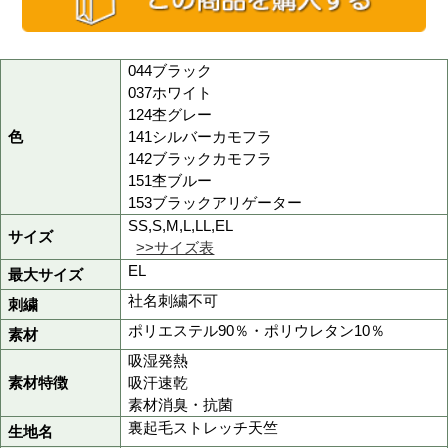
品番
78114
商品名
ロングスリーブ(コンプレ
定価
2,300円(税抜)
販売価格
1,150円
(税込 1,265円)