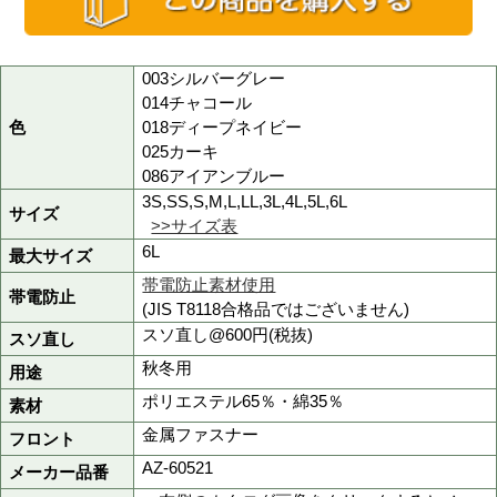
品番
az60521
商品名
秋冬用ノータックカーゴ
定価
7,700円(税抜)
販売価格
3,850円
(税込 4,235円)