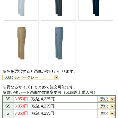
az60521(az60501 シリーズ)の特徴
安心安定供給できるアイトス基軸の生地
色 (カラーバリエーション)