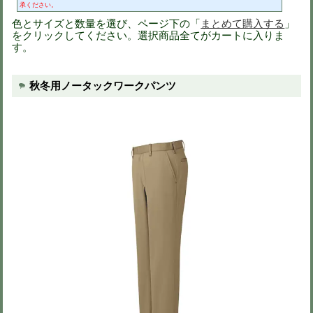
品番
az60521
定価
7,700円(税抜)
スソ直し
スソ直し@600円(税抜)
※下の画像をクリックすると拡大画