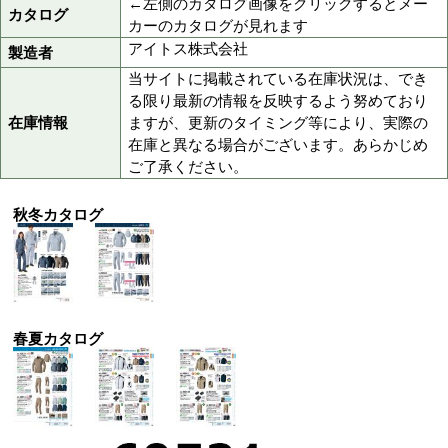
003シルバーグレー
014チャコール
色
018ディープネイビー
025カーキ
086アイアンブルー
3S,SS,S,M,L,LL,3L,4L,
サイズ
>>サイズ表