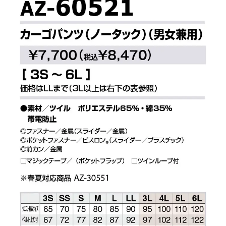
6L
最大サイズ
帯電防止素材使用
帯電防止
(JIS T8118合格品
スソ直し@600円(税抜
スソ直し
秋冬用
用途
ポリエステル65％・綿
素材
金属ファスナー
フロント
AZ-60521
メーカー品番
←左側のカタログ画像
カタログ
カーのカタログが見れ
アイトス株式会社