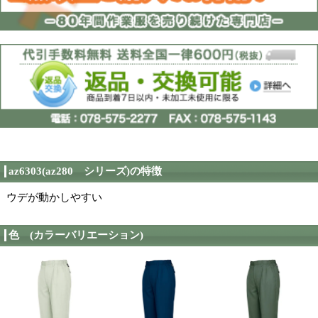
5L
最大サイズ
スソ直し@600円(税抜
スソ直し
秋冬用
用途
ポリエステル65％・綿
素材
AZ-6303
メーカー品番
アイトス株式会社
製造者
当サイトに掲載されて
る限り最新の情報を反
在庫情報
ますが、更新のタイミ
在庫と異なる場合がご
ご了承ください。