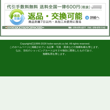
品番
az6302
定価
7,200円(税抜)
スソ直し
スソ直し@600円(税抜)
※下の画像をクリックすると拡大画