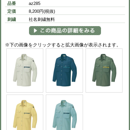
※買い物カート画面で数量変更可（51
S
3,600円
(税込 3,960円)
M
3,600円
(税込 3,960円)
L
3,600円
(税込 3,960円)
LL
3,600円
(税込 3,960円)
3L
3,600円
(税込 3,960円)
4L
3,600円
(税込 3,960円)
5L
3,600円
(税込 3,960円)
当サイトに掲載されている在庫状況は、できる限り最新の情報
が、更新のタイミング等により、実際の在庫と異なる場合がご
さい。