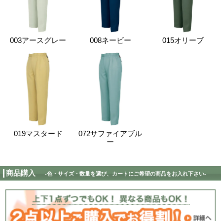
az6303 サイズ表（単
サイズ
S
M
L
LL
ウエスト
60-67
65-71
69-75
73-7
股下
70
サイズ表記は製品の仕上がり寸法です