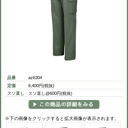
3L
5,200円
(税込 5,720円)
4L
5,200円
(税込 5,720円)
5L
5,200円
(税込 5,720円)
6L
5,200円
(税込 5,720円)
当サイトに掲載されている在庫状況は、できる限り最新の情
すが、更新のタイミング等により、実際の在庫と異なる場合
承ください。
色とサイズと数量を選び、ページ下の
をクリックしてください。選択商品全
す。
長袖シャツ(春夏用薄手生地)