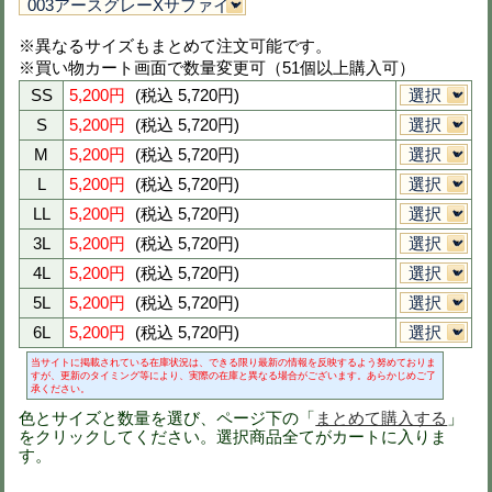
品番
az6303
定価
7,200円(税抜)
スソ直し
スソ直し@600円(税抜)
※下の画像をクリックすると拡大画