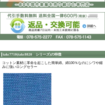
kc7710
メーカー品番
←左側のカタログ画像
カタログ
カーのカタログが見れ
タカヤ商事株式会社
製造者
当サイトに掲載されて
る限り最新の情報を反
在庫情報
ますが、更新のタイミ
在庫と異なる場合がご
ご了承ください。
秋冬カタログ