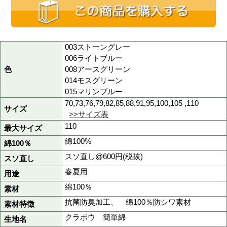
品番
takc7710
商品名
春夏用ツータックパンツ
定価
11,400円(税抜)
販売価格
5,700円
(税込 6,270円)