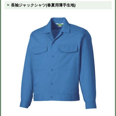
※色を選択すると画像が切りかわりま
※異なるサイズもまとめて注文可能で
※買い物カート画面で数量変更可（51
S
6,250円
(税込 6,875円)
M
6,250円
(税込 6,875円)
L
6,250円
(税込 6,875円)
LL
6,250円
(税込 6,875円)
3L
6,250円
(税込 6,875円)