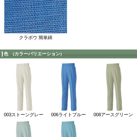
春夏カタログ
takc7710 サイズ表：（
サイズ
70
73
76
79
82
85
88
ウエスト
70
73
76
79
82
85
88
股下
80