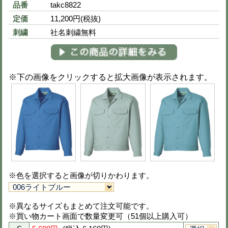
4L
6,550円
(税込 7,205円)
5L
6,550円
(税込 7,205円)
当サイトに掲載されている在庫状況は、できる限り最新の情
すが、更新のタイミング等により、実際の在庫と異なる場合
承ください。
色とサイズと数量を選び、ページ下の
をクリックしてください。選択商品全
す。
長袖シャツ(春夏用薄手生地)