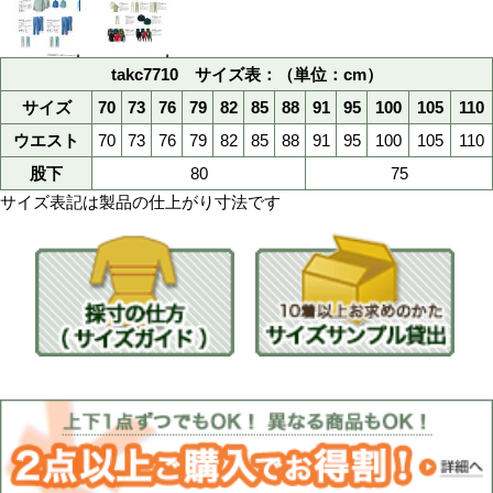
>>サイズ表
110
最大サイズ
綿100%
綿100％
スソ直し@600円(税抜
スソ直し
春夏用
用途
綿100％
素材
抗菌防臭加工、 綿1
素材特徴
クラボウ 簡単綿
生地名
金属ファスナー
フロント
金属ボタン
ボタン