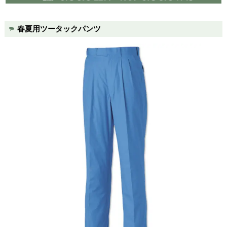
takc7710(takc8820 シリーズ)の特徴
コットン素材に革命を起こした簡単綿。