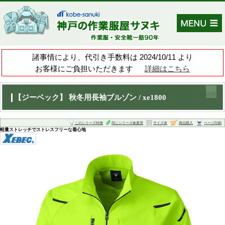
諸事情により、代引き手数料は 202
お客様にご負担いただきます
【ジーベック】 秋冬用長袖ブルゾン / x
このシリーズ特徴
同じシリーズ春夏
軽量ストレッチでストレスフリーな着心地