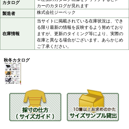
020グレー
色
090ブラック
S,M,L,LL,3L,4L
サイズ
4L
最大サイズ
セメント製法
仕様特徴
840g
標準重量(両足)