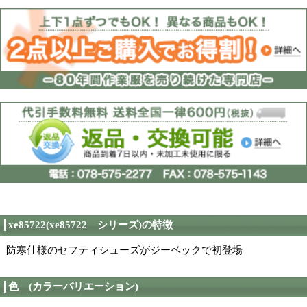
鋼製先芯
先芯
EEE
ウイズス
EVA+ラバー
ソール
ナイロン
甲被
ボア
インナーソール
2019年
発売開始年
85722
メーカー品番
←左側のカタログ画像
カタログ
カーのカタログが見れ
株式会社ジーベック
製造者