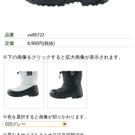
xe85722(xe85722 シリーズ)の特徴
防寒仕様のセフティシューズがジーベッ
色 (カラーバリエーション)