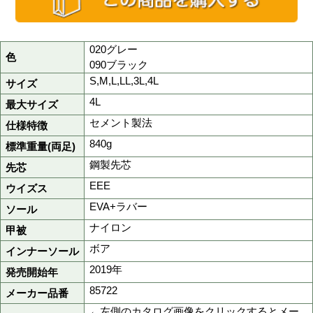
品番
xe85722
商品名
防寒セフティシューズ
定価
8,900円(税抜)
販売価格
4,450円
(税込 4,895円)