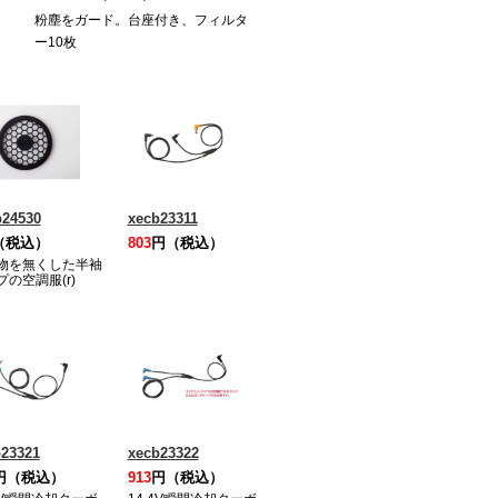
粉塵をガード。台座付き、フィルタ
ー10枚
p24530
xecb23311
（税込）
803
円（税込）
物を無くした半袖
プの空調服(r)
23321
xecb23322
円（税込）
913
円（税込）