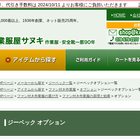
、代引き手数料は 2024/10/11 よりお客様にご負担いただきます
HOME
会
,000着以上、1936年創業、ネット販売25周年。
OPページ
>
メーカーから探す
>
ジーベック一覧
> ジーベックオプション一覧
OPページ
>
アイテムから探す
>
ファン付き作業服
>
オプション
> ジーベックオプション一
OPページ
>
ファン付き作業服の選び方
>
ファン付き作業服の原理と効果
> オプション
ジーベック オプション