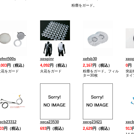
粉塵をガード。
efmt500s
xespinr
xefsb30
xeo
,003
円（税込）
4,092
円（税込）
2,167
円（税込）
0
円
火花をガード
火花をガード
粉塵をガード。フィル
突起
ター30枚
タイ
ecb23312
xeca23530
xecg23421
xecb
03
円（税込）
693
円（税込）
2,629
円（税込）
913