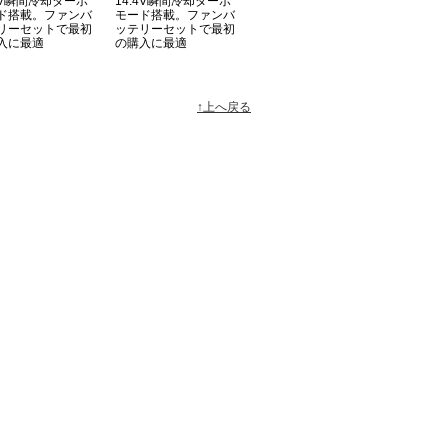
.4V瞬間冷却ターボ
14.4V瞬間冷却ターボ
ド搭載。ファンバ
モード搭載。ファンバ
リーセットで最初
ッテリーセットで最初
入に最適
の購入に最適
↑上へ戻る