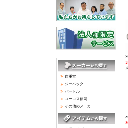
x
3
自重堂
ジーベック
バートル
コーコス信岡
その他のメーカー
x
8