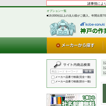
諸事情により
オプション一覧
■19,000社以上の法人様がご購入。年間出荷70
T
T
商品コード キーワード
T
メーカー品番で検索(完全一致)
メーカー品番で検索(部分一致)