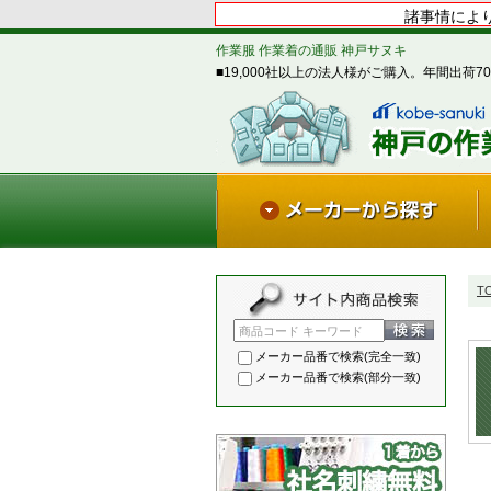
諸事情により
作業服 作業着の通販 神戸サヌキ
■19,000社以上の法人様がご購入。年間出荷70
T
商品コード キーワード
メーカー品番で検索(完全一致)
メーカー品番で検索(部分一致)